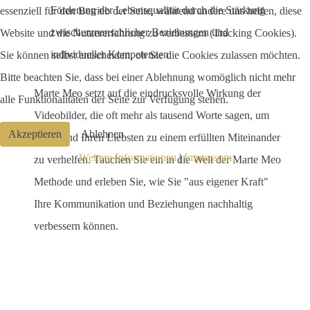
Förderung der Lebensqualität durch die Stärkung
essenziell für den Betrieb der Seite, während andere uns helfen, diese
zwischenmenschlicher Beziehungen und
Website und die Nutzererfahrung zu verbessern (Tracking Cookies).
individueller Kompetenzen.
Sie können selbst entscheiden, ob Sie die Cookies zulassen möchten.
Bitte beachten Sie, dass bei einer Ablehnung womöglich nicht mehr
Marte Meo setzt auf die eindrucksvolle Wirkung der
alle Funktionalitäten der Seite zur Verfügung stehen.
Videobilder, die oft mehr als tausend Worte sagen, um
Akzeptieren
Ablehnen
Ihnen und Ihren Liebsten zu einem erfüllten Miteinander
Weitere Informationen
|
Impressum
zu verhelfen. Tauchen Sie ein in die Welt der Marte Meo
Methode und erleben Sie, wie Sie "aus eigener Kraft"
Ihre Kommunikation und Beziehungen nachhaltig
verbessern können.