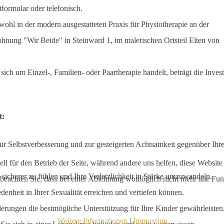
formular oder telefonisch.
ohl in der modern ausgestatteten Praxis für Physiotherapie an der
wohnung "Wir Beide" in Steinward 1, im malerischen Ortsteil Elten von
ich um Einzel-, Familien- oder Paartherapie handelt, beträgt die Invest
t:
r Selbstverbesserung und zur gesteigerten Achtsamkeit gegenüber Ihr
ell für den Betrieb der Seite, während andere uns helfen, diese Websit
 sicherer zu fühlen und Ihre Verletzlichkeit in Stärke umzuwandeln.
 beachten Sie, dass bei einer Ablehnung womöglich nicht mehr alle Funk
edenheit in Ihrer Sexualität erreichen und vertiefen können.
rderungen die bestmögliche Unterstützung für Ihre Kinder gewährleisten
Weitere Informationen
|
Impressum