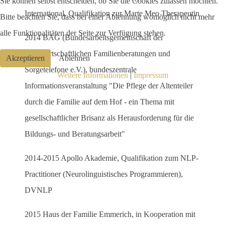
Sie können selbst entscheiden, ob Sie die Cookies zulassen möchten.
International, Qualifikation zur Marte Meo Therapeutin
Bitte beachten Sie, dass bei einer Ablehnung womöglich nicht mehr
alle Funktionalitäten der Seite zur Verfügung stehen.
2014 BAG (Bundesarbeitsgemeinschaft der
Landwirtschaftlichen Familienberatungen und
Akzeptieren
Ablehnen
Sorgetelefone e.V.), bundeszentrale
Weitere Informationen
|
Impressum
Informationsveranstaltung "Die Pflege der Altenteiler
durch die Familie auf dem Hof - ein Thema mit
gesellschaftlicher Brisanz als Herausforderung für die
Bildungs- und Beratungsarbeit"
2014-2015 Apollo Akademie, Qualifikation zum NLP-
Practitioner (Neurolinguistisches Programmieren),
DVNLP
2015 Haus der Familie Emmerich, in Kooperation mit