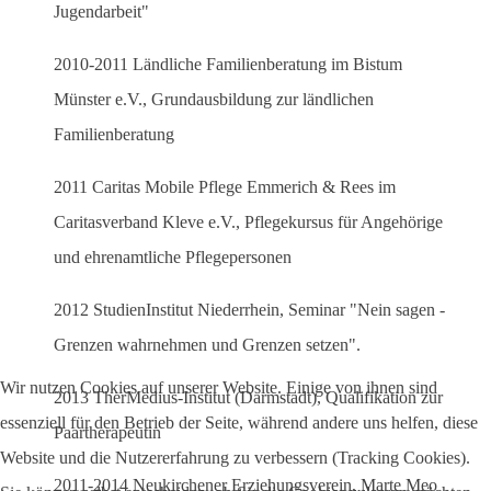
Jugendarbeit"
2010-2011 Ländliche Familienberatung im Bistum
Münster e.V., Grundausbildung zur ländlichen
Familienberatung
2011 Caritas Mobile Pflege Emmerich & Rees im
Caritasverband Kleve e.V., Pflegekursus für Angehörige
und ehrenamtliche Pflegepersonen
2012 StudienInstitut Niederrhein, Seminar "Nein sagen -
Grenzen wahrnehmen und Grenzen setzen".
Wir nutzen Cookies auf unserer Website. Einige von ihnen sind
2013 TherMedius-Institut (Darmstadt), Qualifikation zur
essenziell für den Betrieb der Seite, während andere uns helfen, diese
Paartherapeutin
Website und die Nutzererfahrung zu verbessern (Tracking Cookies).
2011-2014 Neukirchener Erziehungsverein, Marte Meo